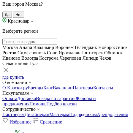
Ваш город Москва?
Да
Нет
Краснодар
Выберите регион
Москва
Анапа
Владимир
Воронеж
Геленджик
Новороссийск
Ростов
Симферополь
Сочи
Ярославль
Пятигорск
Обнинск
Иваново
Вологда
Кострома
Череповец
Липецк
Чехов
Севастополь
Тула
где купить
О компании
О Краски.ру
Бренды
Блог
Вакансии
Партнеры
Контакты
Покупателям
Оплата
Доставка
Возврат и гарантия
Жалобы и
предложения
Помощь
Подбор краски
Сотрудничество
Партнерам
Дизайнерам
Мастерам
Подрядчикам
Арендодателям
Избранное
Сравнение