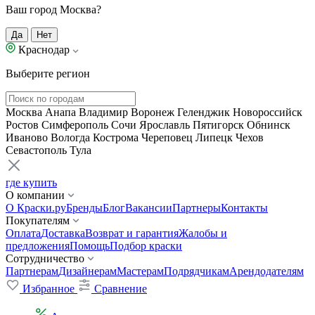
Ваш город Москва?
Да
Нет
Краснодар
Выберите регион
Москва
Анапа
Владимир
Воронеж
Геленджик
Новороссийск
Ростов
Симферополь
Сочи
Ярославль
Пятигорск
Обнинск
Иваново
Вологда
Кострома
Череповец
Липецк
Чехов
Севастополь
Тула
где купить
О компании
О Краски.ру
Бренды
Блог
Вакансии
Партнеры
Контакты
Покупателям
Оплата
Доставка
Возврат и гарантия
Жалобы и
предложения
Помощь
Подбор краски
Сотрудничество
Партнерам
Дизайнерам
Мастерам
Подрядчикам
Арендодателям
Избранное
Сравнение