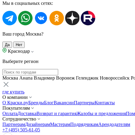
Мы в социальных сетях:
Ваш город Москва?
Да
Нет
Краснодар
Выберите регион
Москва
Анапа
Владимир
Воронеж
Геленджик
Новороссийск
Р
где купить
О компании
О Краски.ру
Бренды
Блог
Вакансии
Партнеры
Контакты
Покупателям
Оплата
Доставка
Возврат и гарантия
Жалобы и предложения
Пом
Сотрудничество
Партнерам
Дизайнерам
Мастерам
Подрядчикам
Арендодателям
+7 (495) 505-61-05