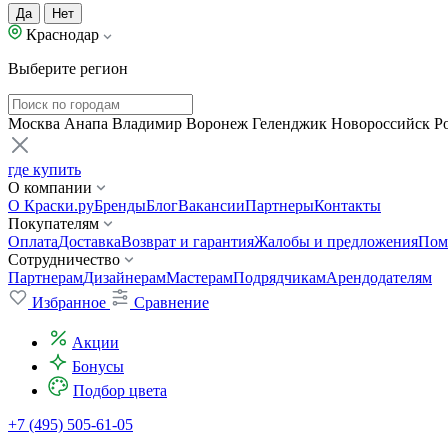
Да
Нет
Краснодар
Выберите регион
Москва
Анапа
Владимир
Воронеж
Геленджик
Новороссийск
Р
где купить
О компании
О Краски.ру
Бренды
Блог
Вакансии
Партнеры
Контакты
Покупателям
Оплата
Доставка
Возврат и гарантия
Жалобы и предложения
Пом
Сотрудничество
Партнерам
Дизайнерам
Мастерам
Подрядчикам
Арендодателям
Избранное
Сравнение
Акции
Бонусы
Подбор цвета
+7 (495) 505-61-05