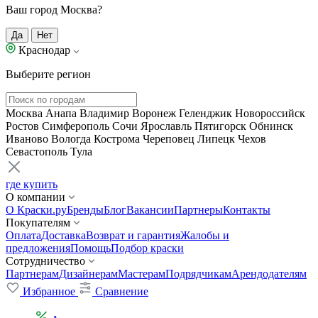
Ваш город Москва?
Да
Нет
Краснодар
Выберите регион
Москва
Анапа
Владимир
Воронеж
Геленджик
Новороссийск
Ростов
Симферополь
Сочи
Ярославль
Пятигорск
Обнинск
Иваново
Вологда
Кострома
Череповец
Липецк
Чехов
Севастополь
Тула
где купить
О компании
О Краски.ру
Бренды
Блог
Вакансии
Партнеры
Контакты
Покупателям
Оплата
Доставка
Возврат и гарантия
Жалобы и
предложения
Помощь
Подбор краски
Сотрудничество
Партнерам
Дизайнерам
Мастерам
Подрядчикам
Арендодателям
Избранное
Сравнение