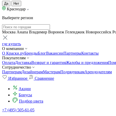
Да
Нет
Краснодар
Выберите регион
Москва
Анапа
Владимир
Воронеж
Геленджик
Новороссийск
Р
где купить
О компании
О Краски.ру
Бренды
Блог
Вакансии
Партнеры
Контакты
Покупателям
Оплата
Доставка
Возврат и гарантия
Жалобы и предложения
Пом
Сотрудничество
Партнерам
Дизайнерам
Мастерам
Подрядчикам
Арендодателям
Избранное
Сравнение
Акции
Бонусы
Подбор цвета
+7 (495) 505-61-05