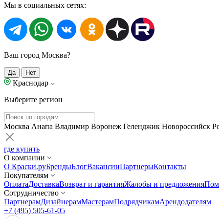
Мы в социальных сетях:
Ваш город Москва?
Да
Нет
Краснодар
Выберите регион
Москва
Анапа
Владимир
Воронеж
Геленджик
Новороссийск
Р
где купить
О компании
О Краски.ру
Бренды
Блог
Вакансии
Партнеры
Контакты
Покупателям
Оплата
Доставка
Возврат и гарантия
Жалобы и предложения
Пом
Сотрудничество
Партнерам
Дизайнерам
Мастерам
Подрядчикам
Арендодателям
+7 (495) 505-61-05