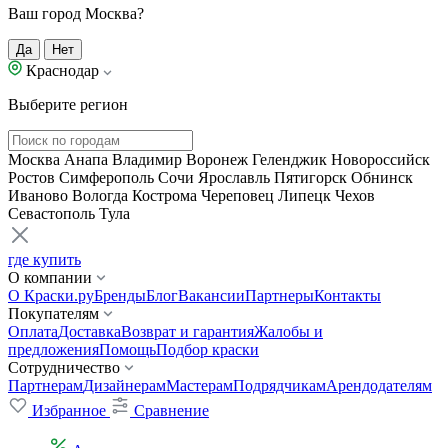
Ваш город Москва?
Да
Нет
Краснодар
Выберите регион
Москва
Анапа
Владимир
Воронеж
Геленджик
Новороссийск
Ростов
Симферополь
Сочи
Ярославль
Пятигорск
Обнинск
Иваново
Вологда
Кострома
Череповец
Липецк
Чехов
Севастополь
Тула
где купить
О компании
О Краски.ру
Бренды
Блог
Вакансии
Партнеры
Контакты
Покупателям
Оплата
Доставка
Возврат и гарантия
Жалобы и
предложения
Помощь
Подбор краски
Сотрудничество
Партнерам
Дизайнерам
Мастерам
Подрядчикам
Арендодателям
Избранное
Сравнение