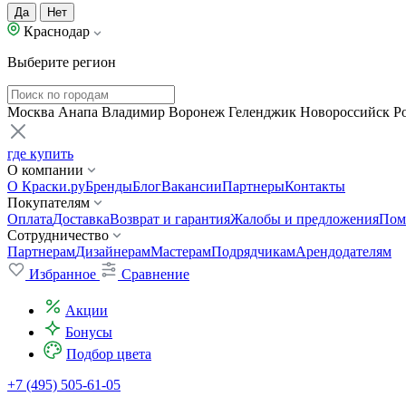
Да
Нет
Краснодар
Выберите регион
Москва
Анапа
Владимир
Воронеж
Геленджик
Новороссийск
Р
где купить
О компании
О Краски.ру
Бренды
Блог
Вакансии
Партнеры
Контакты
Покупателям
Оплата
Доставка
Возврат и гарантия
Жалобы и предложения
Пом
Сотрудничество
Партнерам
Дизайнерам
Мастерам
Подрядчикам
Арендодателям
Избранное
Сравнение
Акции
Бонусы
Подбор цвета
+7 (495) 505-61-05