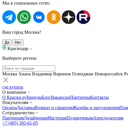
Мы в социальных сетях:
Ваш город Москва?
Да
Нет
Краснодар
Выберите регион
Москва
Анапа
Владимир
Воронеж
Геленджик
Новороссийск
Р
где купить
О компании
О Краски.ру
Бренды
Блог
Вакансии
Партнеры
Контакты
Покупателям
Оплата
Доставка
Возврат и гарантия
Жалобы и предложения
Пом
Сотрудничество
Партнерам
Дизайнерам
Мастерам
Подрядчикам
Арендодателям
+7 (495) 505-61-05