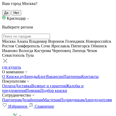
Ваш город Москва?
Да
Нет
Краснодар
Выберите регион
Москва
Анапа
Владимир
Воронеж
Геленджик
Новороссийск
Ростов
Симферополь
Сочи
Ярославль
Пятигорск
Обнинск
Иваново
Вологда
Кострома
Череповец
Липецк
Чехов
Севастополь
Тула
где купить
О компании
О Краски.ру
Бренды
Блог
Вакансии
Партнеры
Контакты
Покупателям
Оплата
Доставка
Возврат и гарантия
Жалобы и
предложения
Помощь
Подбор краски
Сотрудничество
Партнерам
Дизайнерам
Мастерам
Подрядчикам
Арендодателям
Избранное
Сравнение