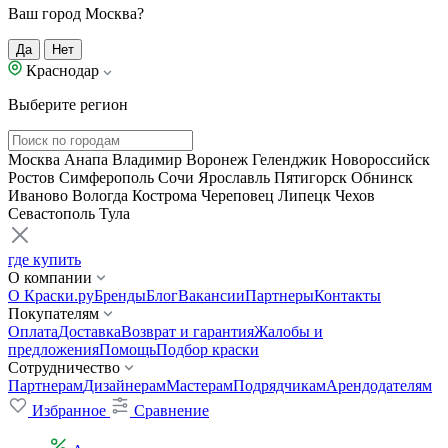
Ваш город Москва?
Да
Нет
Краснодар
Выберите регион
Москва
Анапа
Владимир
Воронеж
Геленджик
Новороссийск
Ростов
Симферополь
Сочи
Ярославль
Пятигорск
Обнинск
Иваново
Вологда
Кострома
Череповец
Липецк
Чехов
Севастополь
Тула
где купить
О компании
О Краски.ру
Бренды
Блог
Вакансии
Партнеры
Контакты
Покупателям
Оплата
Доставка
Возврат и гарантия
Жалобы и
предложения
Помощь
Подбор краски
Сотрудничество
Партнерам
Дизайнерам
Мастерам
Подрядчикам
Арендодателям
Избранное
Сравнение