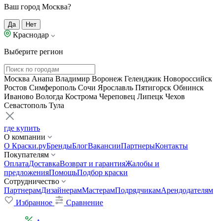
Ваш город Москва?
Да
Нет
Краснодар
Выберите регион
Москва
Анапа
Владимир
Воронеж
Геленджик
Новороссийск
Ростов
Симферополь
Сочи
Ярославль
Пятигорск
Обнинск
Иваново
Вологда
Кострома
Череповец
Липецк
Чехов
Севастополь
Тула
где купить
О компании
О Краски.ру
Бренды
Блог
Вакансии
Партнеры
Контакты
Покупателям
Оплата
Доставка
Возврат и гарантия
Жалобы и
предложения
Помощь
Подбор краски
Сотрудничество
Партнерам
Дизайнерам
Мастерам
Подрядчикам
Арендодателям
Избранное
Сравнение