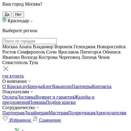
Ваш город Москва?
Да
Нет
Краснодар
Выберите регион
Москва
Анапа
Владимир
Воронеж
Геленджик
Новороссийск
Ростов
Симферополь
Сочи
Ярославль
Пятигорск
Обнинск
Иваново
Вологда
Кострома
Череповец
Липецк
Чехов
Севастополь
Тула
где купить
О компании
О Краски.ру
Бренды
Блог
Вакансии
Партнеры
Контакты
Покупателям
Оплата
Доставка
Возврат и гарантия
Жалобы и
предложения
Помощь
Подбор краски
Сотрудничество
Партнерам
Дизайнерам
Мастерам
Подрядчикам
Арендодателям
Избранное
Сравнение