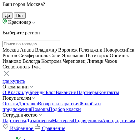
Ваш город Москва?
Да
Нет
Краснодар
Выберите регион
Москва
Анапа
Владимир
Воронеж
Геленджик
Новороссийск
Ростов
Симферополь
Сочи
Ярославль
Пятигорск
Обнинск
Иваново
Вологда
Кострома
Череповец
Липецк
Чехов
Севастополь
Тула
где купить
О компании
О Краски.ру
Бренды
Блог
Вакансии
Партнеры
Контакты
Покупателям
Оплата
Доставка
Возврат и гарантия
Жалобы и
предложения
Помощь
Подбор краски
Сотрудничество
Партнерам
Дизайнерам
Мастерам
Подрядчикам
Арендодателям
Избранное
Сравнение