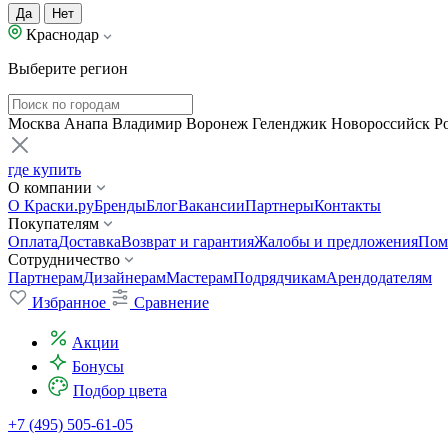
Да
Нет
Краснодар
Выберите регион
Москва
Анапа
Владимир
Воронеж
Геленджик
Новороссийск
Р
где купить
О компании
О Краски.ру
Бренды
Блог
Вакансии
Партнеры
Контакты
Покупателям
Оплата
Доставка
Возврат и гарантия
Жалобы и предложения
Пом
Сотрудничество
Партнерам
Дизайнерам
Мастерам
Подрядчикам
Арендодателям
Избранное
Сравнение
Акции
Бонусы
Подбор цвета
+7 (495) 505-61-05