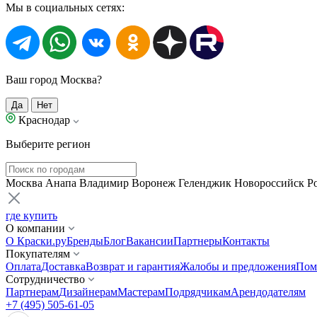
Мы в социальных сетях:
Ваш город Москва?
Да
Нет
Краснодар
Выберите регион
Москва
Анапа
Владимир
Воронеж
Геленджик
Новороссийск
Р
где купить
О компании
О Краски.ру
Бренды
Блог
Вакансии
Партнеры
Контакты
Покупателям
Оплата
Доставка
Возврат и гарантия
Жалобы и предложения
Пом
Сотрудничество
Партнерам
Дизайнерам
Мастерам
Подрядчикам
Арендодателям
+7 (495) 505-61-05