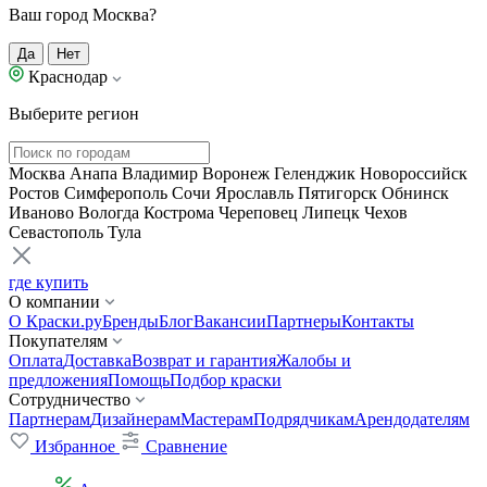
Ваш город Москва?
Да
Нет
Краснодар
Выберите регион
Москва
Анапа
Владимир
Воронеж
Геленджик
Новороссийск
Ростов
Симферополь
Сочи
Ярославль
Пятигорск
Обнинск
Иваново
Вологда
Кострома
Череповец
Липецк
Чехов
Севастополь
Тула
где купить
О компании
О Краски.ру
Бренды
Блог
Вакансии
Партнеры
Контакты
Покупателям
Оплата
Доставка
Возврат и гарантия
Жалобы и
предложения
Помощь
Подбор краски
Сотрудничество
Партнерам
Дизайнерам
Мастерам
Подрядчикам
Арендодателям
Избранное
Сравнение