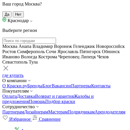
Ваш город Москва?
Да
Нет
Краснодар
Выберите регион
Москва
Анапа
Владимир
Воронеж
Геленджик
Новороссийск
Ростов
Симферополь
Сочи
Ярославль
Пятигорск
Обнинск
Иваново
Вологда
Кострома
Череповец
Липецк
Чехов
Севастополь
Тула
где купить
О компании
О Краски.ру
Бренды
Блог
Вакансии
Партнеры
Контакты
Покупателям
Оплата
Доставка
Возврат и гарантия
Жалобы и
предложения
Помощь
Подбор краски
Сотрудничество
Партнерам
Дизайнерам
Мастерам
Подрядчикам
Арендодателям
Избранное
Сравнение