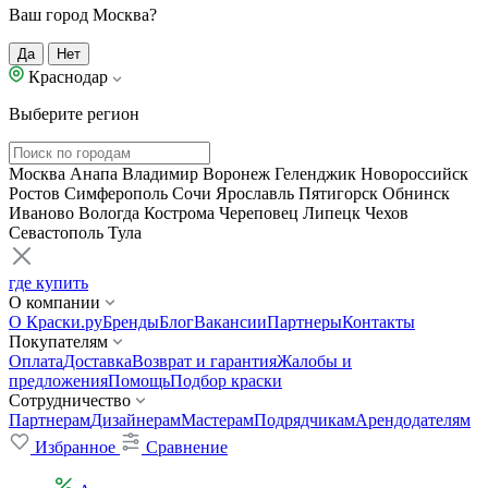
Ваш город Москва?
Да
Нет
Краснодар
Выберите регион
Москва
Анапа
Владимир
Воронеж
Геленджик
Новороссийск
Ростов
Симферополь
Сочи
Ярославль
Пятигорск
Обнинск
Иваново
Вологда
Кострома
Череповец
Липецк
Чехов
Севастополь
Тула
где купить
О компании
О Краски.ру
Бренды
Блог
Вакансии
Партнеры
Контакты
Покупателям
Оплата
Доставка
Возврат и гарантия
Жалобы и
предложения
Помощь
Подбор краски
Сотрудничество
Партнерам
Дизайнерам
Мастерам
Подрядчикам
Арендодателям
Избранное
Сравнение