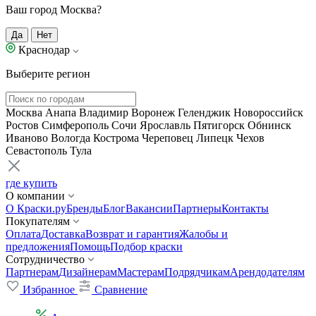
Ваш город Москва?
Да
Нет
Краснодар
Выберите регион
Москва
Анапа
Владимир
Воронеж
Геленджик
Новороссийск
Ростов
Симферополь
Сочи
Ярославль
Пятигорск
Обнинск
Иваново
Вологда
Кострома
Череповец
Липецк
Чехов
Севастополь
Тула
где купить
О компании
О Краски.ру
Бренды
Блог
Вакансии
Партнеры
Контакты
Покупателям
Оплата
Доставка
Возврат и гарантия
Жалобы и
предложения
Помощь
Подбор краски
Сотрудничество
Партнерам
Дизайнерам
Мастерам
Подрядчикам
Арендодателям
Избранное
Сравнение