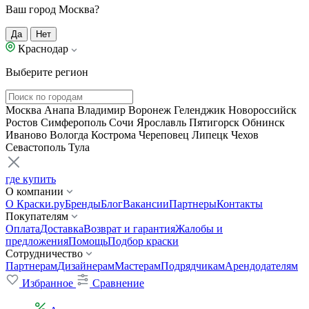
Ваш город Москва?
Да
Нет
Краснодар
Выберите регион
Москва
Анапа
Владимир
Воронеж
Геленджик
Новороссийск
Ростов
Симферополь
Сочи
Ярославль
Пятигорск
Обнинск
Иваново
Вологда
Кострома
Череповец
Липецк
Чехов
Севастополь
Тула
где купить
О компании
О Краски.ру
Бренды
Блог
Вакансии
Партнеры
Контакты
Покупателям
Оплата
Доставка
Возврат и гарантия
Жалобы и
предложения
Помощь
Подбор краски
Сотрудничество
Партнерам
Дизайнерам
Мастерам
Подрядчикам
Арендодателям
Избранное
Сравнение