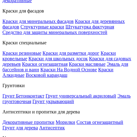
декоративные
Краски для фасадов
Краски для минеральных фасадов
Краски для деревянных
фасадов
Структурные краски
Штукатурка фактурная
Средство для защиты минеральных поверхностей
Краски специальные
Краски резиновые
Краски для разметки дорог
Краски
кровельные
Краски для школьных досок
Краски для садовых
деревьев
Краски огнезащитная
Краски масляные
Эмаль для
бассейнов и ванн
Краски На Водной Основе
Краски
Алкидные
Восковой карандаш
Грунтовки
Грунт Бетонконтакт
Грунт универсальный акриловый
Эмаль
грунтовочная
Грунт укрывающий
Антисептики и пропитки для дерева
Декоративные пропитки
Морилки
Состав огнезащитный
Грунт для дерева
Антисептик