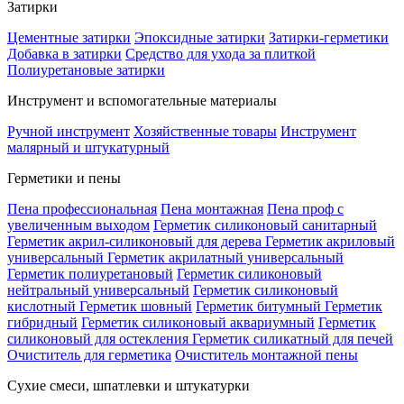
Затирки
Цементные затирки
Эпоксидные затирки
Затирки-герметики
Добавка в затирки
Средство для ухода за плиткой
Полиуретановые затирки
Инструмент и вспомогательные материалы
Ручной инструмент
Хозяйственные товары
Инструмент
малярный и штукатурный
Герметики и пены
Пена профессиональная
Пена монтажная
Пена проф с
увеличенным выходом
Герметик силиконовый санитарный
Герметик акрил-силиконовый для дерева
Герметик акриловый
универсальный
Герметик акрилатный универсальный
Герметик полиуретановый
Герметик силиконовый
нейтральный универсальный
Герметик силиконовый
кислотный
Герметик шовный
Герметик битумный
Герметик
гибридный
Герметик силиконовый аквариумный
Герметик
силиконовый для остекления
Герметик силикатный для печей
Очиститель для герметика
Очиститель монтажной пены
Сухие смеси, шпатлевки и штукатурки