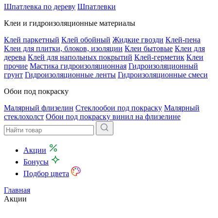
Шпатлевка по дереву
Шпатлевки
Клеи и гидроизоляционные материалы
Клей паркетный
Клей обойный
Жидкие гвозди
Клей-пена
Клеи для плитки, блоков, изоляции
Клеи бытовые
Клеи для
дерева
Клей для напольных покрытий
Клей-герметик
Клеи
прочие
Мастика гидроизоляционная
Гидроизоляционный
грунт
Гидроизоляционные ленты
Гидроизоляционные смеси
Обои под покраску
Малярный флизелин
Стеклообои под покраску
Малярный
стеклохолст
Обои под покраску винил на флизелине
Акции
Бонусы
Подбор цвета
Главная
Акции