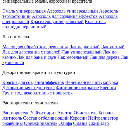
Универсальные эмали, аэрозоли и красители
Эмаль универсальная
Аэрозоль универсальный
Аэрозоль
термостойкий
Аэрозоль для создания эффектов
Аэрозоль
специальный
Краситель универсальный
Краситель
воднодисперсионный
Лаки и масла
Масло для обработки древесины
Лак паркетный
Лак яхтный
Лак для деревянных панелей
Лак универсальный
Лак по
камню
Лак для бань и саун
Лак мебельный
Лак для дерева
Лак
кузнечный
Декоративные краски и штукатурки
Краски для создания эффектов
Венецианская штукатурка
Декоративная штукатурка
Финишное покрытие
Блестки
Грунт под декоративные покрытия
Растворители и очистители
Растворитель
Уайт-спирит
Ацетон
Очиститель
Бензин
Антисоль
Состав отбеливающий
Керосин
Нейтрализатор
ржавчины
Обезжириватель
Олифа
Смазка
Скипидар