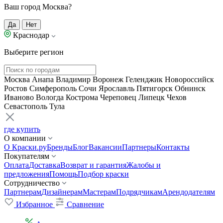
Ваш город Москва?
Да
Нет
Краснодар
Выберите регион
Москва
Анапа
Владимир
Воронеж
Геленджик
Новороссийск
Ростов
Симферополь
Сочи
Ярославль
Пятигорск
Обнинск
Иваново
Вологда
Кострома
Череповец
Липецк
Чехов
Севастополь
Тула
где купить
О компании
О Краски.ру
Бренды
Блог
Вакансии
Партнеры
Контакты
Покупателям
Оплата
Доставка
Возврат и гарантия
Жалобы и
предложения
Помощь
Подбор краски
Сотрудничество
Партнерам
Дизайнерам
Мастерам
Подрядчикам
Арендодателям
Избранное
Сравнение