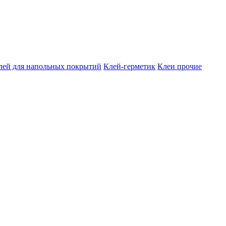
лей для напольных покрытий
Клей-герметик
Клеи прочие