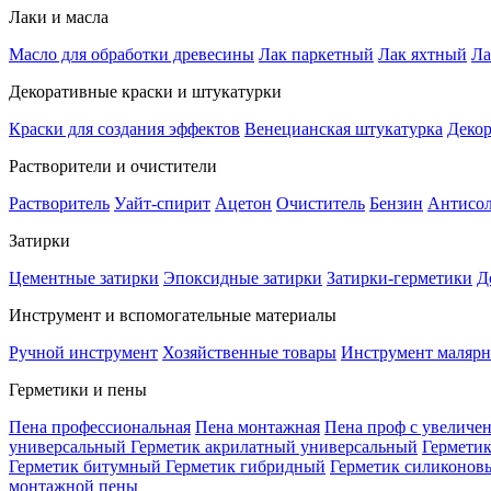
Лаки и масла
Масло для обработки древесины
Лак паркетный
Лак яхтный
Ла
Декоративные краски и штукатурки
Краски для создания эффектов
Венецианская штукатурка
Декор
Растворители и очистители
Растворитель
Уайт-спирит
Ацетон
Очиститель
Бензин
Антисо
Затирки
Цементные затирки
Эпоксидные затирки
Затирки-герметики
Д
Инструмент и вспомогательные материалы
Ручной инструмент
Хозяйственные товары
Инструмент маляр
Герметики и пены
Пена профессиональная
Пена монтажная
Пена проф с увеличе
универсальный
Герметик акрилатный универсальный
Гермети
Герметик битумный
Герметик гибридный
Герметик силиконов
монтажной пены