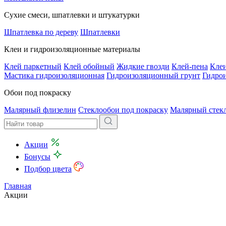
Сухие смеси, шпатлевки и штукатурки
Шпатлевка по дереву
Шпатлевки
Клеи и гидроизоляционные материалы
Клей паркетный
Клей обойный
Жидкие гвозди
Клей-пена
Клеи
Мастика гидроизоляционная
Гидроизоляционный грунт
Гидро
Обои под покраску
Малярный флизелин
Стеклообои под покраску
Малярный стек
Акции
Бонусы
Подбор цвета
Главная
Акции