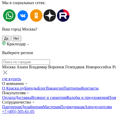
Мы в социальных сетях:
Ваш город Москва?
Да
Нет
Краснодар
Выберите регион
Москва
Анапа
Владимир
Воронеж
Геленджик
Новороссийск
Р
где купить
О компании
О Краски.ру
Бренды
Блог
Вакансии
Партнеры
Контакты
Покупателям
Оплата
Доставка
Возврат и гарантия
Жалобы и предложения
Пом
Сотрудничество
Партнерам
Дизайнерам
Мастерам
Подрядчикам
Арендодателям
+7 (495) 505-61-05