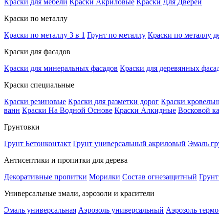
Краски для мебели
Краски Акриловые
Краски Для Дверей
Краски по металлу
Краски по металлу 3 в 1
Грунт по металлу
Краски по металлу д
Краски для фасадов
Краски для минеральных фасадов
Краски для деревянных фаса
Краски специальные
Краски резиновые
Краски для разметки дорог
Краски кровель
ванн
Краски На Водной Основе
Краски Алкидные
Восковой к
Грунтовки
Грунт Бетонконтакт
Грунт универсальный акриловый
Эмаль гр
Антисептики и пропитки для дерева
Декоративные пропитки
Морилки
Состав огнезащитный
Грунт
Универсальные эмали, аэрозоли и красители
Эмаль универсальная
Аэрозоль универсальный
Аэрозоль терм