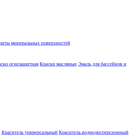
ащиты минеральных поверхностей
ски огнезащитная
Краски масляные
Эмаль для бассейнов и
й
Краситель универсальный
Краситель воднодисперсионный