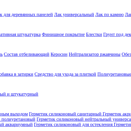
к для деревянных панелей
Лак универсальный
Лак по камню
Ла
ативная штукатурка
Финишное покрытие
Блестки
Грунт под де
ль
Состав отбеливающий
Керосин
Нейтрализатор ржавчины
Обе
обавка в затирки
Средство для ухода за плиткой
Полиуретановые
ный и штукатурный
нным выходом
Герметик силиконовый санитарный
Герметик акр
к полиуретановый
Герметик силиконовый нейтральный универс
ый аквариумный
Герметик силиконовый для остекления
Гермети