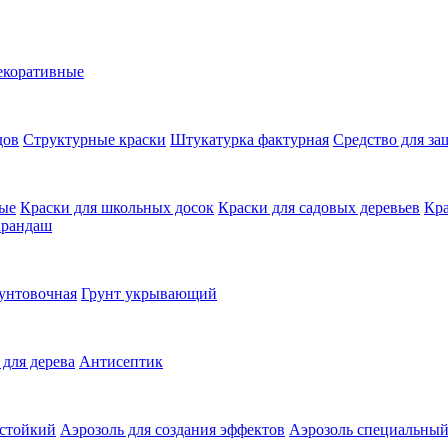
екоративные
дов
Структурные краски
Штукатурка фактурная
Средство для з
ные
Краски для школьных досок
Краски для садовых деревьев
Кра
арандаш
унтовочная
Грунт укрывающий
 для дерева
Антисептик
остойкий
Аэрозоль для создания эффектов
Аэрозоль специальны