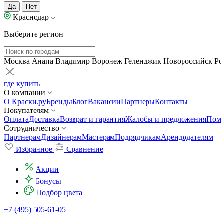
Да
Нет
Краснодар
Выберите регион
Москва
Анапа
Владимир
Воронеж
Геленджик
Новороссийск
Р
где купить
О компании
О Краски.ру
Бренды
Блог
Вакансии
Партнеры
Контакты
Покупателям
Оплата
Доставка
Возврат и гарантия
Жалобы и предложения
Пом
Сотрудничество
Партнерам
Дизайнерам
Мастерам
Подрядчикам
Арендодателям
Избранное
Сравнение
Акции
Бонусы
Подбор цвета
+7 (495) 505-61-05