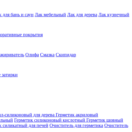
к для бань и саун
Лак мебельный
Лак для дерева
Лак кузнечный
коративные покрытия
зжириватель
Олифа
Смазка
Скипидар
 затирки
ил-силиконовый для дерева
Герметик акриловый
альный
Герметик силиконовый кислотный
Герметик шовный
к силикатный для печей
Очиститель для герметика
Очиститель