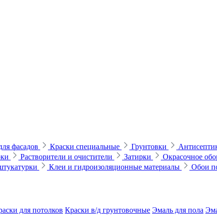
для фасадов
Краски специальные
Грунтовки
Антисептик
рки
Растворители и очистители
Затирки
Окрасочное обо
 штукатурки
Клеи и гидроизоляционные материалы
Обои п
раски для потолков
Краски в/д грунтовочные
Эмаль для пола
Эма