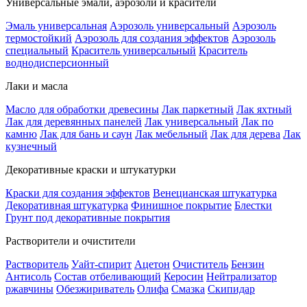
Универсальные эмали, аэрозоли и красители
Эмаль универсальная
Аэрозоль универсальный
Аэрозоль
термостойкий
Аэрозоль для создания эффектов
Аэрозоль
специальный
Краситель универсальный
Краситель
воднодисперсионный
Лаки и масла
Масло для обработки древесины
Лак паркетный
Лак яхтный
Лак для деревянных панелей
Лак универсальный
Лак по
камню
Лак для бань и саун
Лак мебельный
Лак для дерева
Лак
кузнечный
Декоративные краски и штукатурки
Краски для создания эффектов
Венецианская штукатурка
Декоративная штукатурка
Финишное покрытие
Блестки
Грунт под декоративные покрытия
Растворители и очистители
Растворитель
Уайт-спирит
Ацетон
Очиститель
Бензин
Антисоль
Состав отбеливающий
Керосин
Нейтрализатор
ржавчины
Обезжириватель
Олифа
Смазка
Скипидар