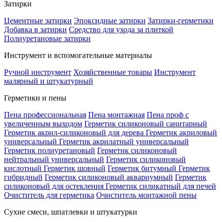
Затирки
Цементные затирки
Эпоксидные затирки
Затирки-герметики
Добавка в затирки
Средство для ухода за плиткой
Полиуретановые затирки
Инструмент и вспомогательные материалы
Ручной инструмент
Хозяйственные товары
Инструмент
малярный и штукатурный
Герметики и пены
Пена профессиональная
Пена монтажная
Пена проф с
увеличенным выходом
Герметик силиконовый санитарный
Герметик акрил-силиконовый для дерева
Герметик акриловый
универсальный
Герметик акрилатный универсальный
Герметик полиуретановый
Герметик силиконовый
нейтральный универсальный
Герметик силиконовый
кислотный
Герметик шовный
Герметик битумный
Герметик
гибридный
Герметик силиконовый аквариумный
Герметик
силиконовый для остекления
Герметик силикатный для печей
Очиститель для герметика
Очиститель монтажной пены
Сухие смеси, шпатлевки и штукатурки