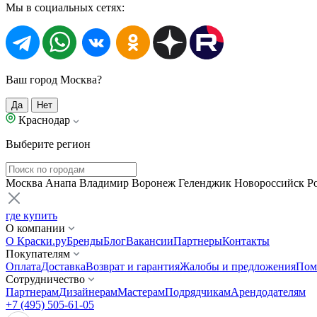
Мы в социальных сетях:
Ваш город Москва?
Да
Нет
Краснодар
Выберите регион
Москва
Анапа
Владимир
Воронеж
Геленджик
Новороссийск
Р
где купить
О компании
О Краски.ру
Бренды
Блог
Вакансии
Партнеры
Контакты
Покупателям
Оплата
Доставка
Возврат и гарантия
Жалобы и предложения
Пом
Сотрудничество
Партнерам
Дизайнерам
Мастерам
Подрядчикам
Арендодателям
+7 (495) 505-61-05