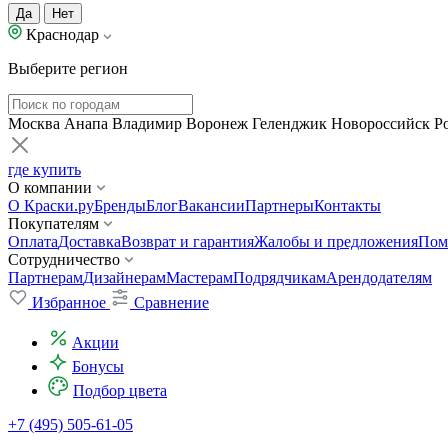
Да
Нет
Краснодар
Выберите регион
Москва
Анапа
Владимир
Воронеж
Геленджик
Новороссийск
Р
где купить
О компании
О Краски.ру
Бренды
Блог
Вакансии
Партнеры
Контакты
Покупателям
Оплата
Доставка
Возврат и гарантия
Жалобы и предложения
Пом
Сотрудничество
Партнерам
Дизайнерам
Мастерам
Подрядчикам
Арендодателям
Избранное
Сравнение
Акции
Бонусы
Подбор цвета
+7 (495) 505-61-05