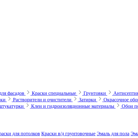
для фасадов
Краски специальные
Грунтовки
Антисептик
рки
Растворители и очистители
Затирки
Окрасочное обо
 штукатурки
Клеи и гидроизоляционные материалы
Обои п
раски для потолков
Краски в/д грунтовочные
Эмаль для пола
Эма