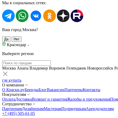
Мы в социальных сетях:
Ваш город Москва?
Да
Нет
Краснодар
Выберите регион
Москва
Анапа
Владимир
Воронеж
Геленджик
Новороссийск
Р
где купить
О компании
О Краски.ру
Бренды
Блог
Вакансии
Партнеры
Контакты
Покупателям
Оплата
Доставка
Возврат и гарантия
Жалобы и предложения
Пом
Сотрудничество
Партнерам
Дизайнерам
Мастерам
Подрядчикам
Арендодателям
+7 (495) 505-61-05