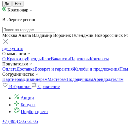
Да
Нет
Краснодар
Выберите регион
Москва
Анапа
Владимир
Воронеж
Геленджик
Новороссийск
Р
где купить
О компании
О Краски.ру
Бренды
Блог
Вакансии
Партнеры
Контакты
Покупателям
Оплата
Доставка
Возврат и гарантия
Жалобы и предложения
Пом
Сотрудничество
Партнерам
Дизайнерам
Мастерам
Подрядчикам
Арендодателям
Избранное
Сравнение
Акции
Бонусы
Подбор цвета
+7 (495) 505-61-05