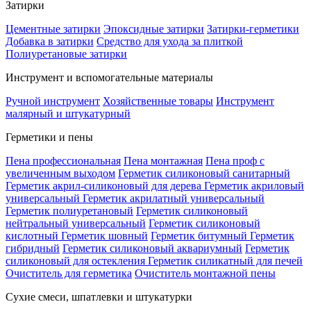
Затирки
Цементные затирки
Эпоксидные затирки
Затирки-герметики
Добавка в затирки
Средство для ухода за плиткой
Полиуретановые затирки
Инструмент и вспомогательные материалы
Ручной инструмент
Хозяйственные товары
Инструмент
малярный и штукатурный
Герметики и пены
Пена профессиональная
Пена монтажная
Пена проф с
увеличенным выходом
Герметик силиконовый санитарный
Герметик акрил-силиконовый для дерева
Герметик акриловый
универсальный
Герметик акрилатный универсальный
Герметик полиуретановый
Герметик силиконовый
нейтральный универсальный
Герметик силиконовый
кислотный
Герметик шовный
Герметик битумный
Герметик
гибридный
Герметик силиконовый аквариумный
Герметик
силиконовый для остекления
Герметик силикатный для печей
Очиститель для герметика
Очиститель монтажной пены
Сухие смеси, шпатлевки и штукатурки