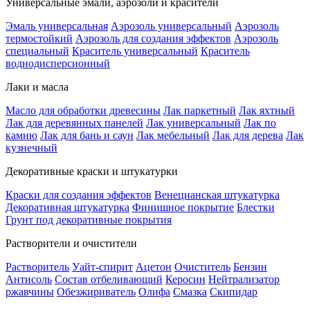
Универсальные эмали, аэрозоли и красители
Эмаль универсальная
Аэрозоль универсальный
Аэрозоль
термостойкий
Аэрозоль для создания эффектов
Аэрозоль
специальный
Краситель универсальный
Краситель
воднодисперсионный
Лаки и масла
Масло для обработки древесины
Лак паркетный
Лак яхтный
Лак для деревянных панелей
Лак универсальный
Лак по
камню
Лак для бань и саун
Лак мебельный
Лак для дерева
Лак
кузнечный
Декоративные краски и штукатурки
Краски для создания эффектов
Венецианская штукатурка
Декоративная штукатурка
Финишное покрытие
Блестки
Грунт под декоративные покрытия
Растворители и очистители
Растворитель
Уайт-спирит
Ацетон
Очиститель
Бензин
Антисоль
Состав отбеливающий
Керосин
Нейтрализатор
ржавчины
Обезжириватель
Олифа
Смазка
Скипидар