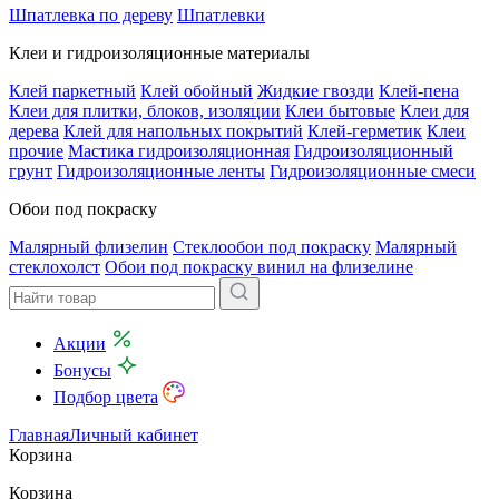
Шпатлевка по дереву
Шпатлевки
Клеи и гидроизоляционные материалы
Клей паркетный
Клей обойный
Жидкие гвозди
Клей-пена
Клеи для плитки, блоков, изоляции
Клеи бытовые
Клеи для
дерева
Клей для напольных покрытий
Клей-герметик
Клеи
прочие
Мастика гидроизоляционная
Гидроизоляционный
грунт
Гидроизоляционные ленты
Гидроизоляционные смеси
Обои под покраску
Малярный флизелин
Стеклообои под покраску
Малярный
стеклохолст
Обои под покраску винил на флизелине
Акции
Бонусы
Подбор цвета
Главная
Личный кабинет
Корзина
Корзина