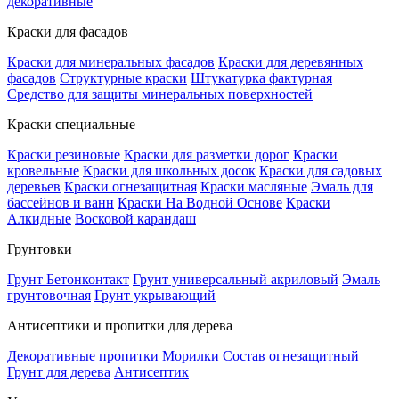
декоративные
Краски для фасадов
Краски для минеральных фасадов
Краски для деревянных
фасадов
Структурные краски
Штукатурка фактурная
Средство для защиты минеральных поверхностей
Краски специальные
Краски резиновые
Краски для разметки дорог
Краски
кровельные
Краски для школьных досок
Краски для садовых
деревьев
Краски огнезащитная
Краски масляные
Эмаль для
бассейнов и ванн
Краски На Водной Основе
Краски
Алкидные
Восковой карандаш
Грунтовки
Грунт Бетонконтакт
Грунт универсальный акриловый
Эмаль
грунтовочная
Грунт укрывающий
Антисептики и пропитки для дерева
Декоративные пропитки
Морилки
Состав огнезащитный
Грунт для дерева
Антисептик