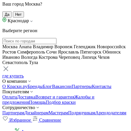
Ваш город Москва?
Да
Нет
Краснодар
Выберите регион
Москва
Анапа
Владимир
Воронеж
Геленджик
Новороссийск
Ростов
Симферополь
Сочи
Ярославль
Пятигорск
Обнинск
Иваново
Вологда
Кострома
Череповец
Липецк
Чехов
Севастополь
Тула
где купить
О компании
О Краски.ру
Бренды
Блог
Вакансии
Партнеры
Контакты
Покупателям
Оплата
Доставка
Возврат и гарантия
Жалобы и
предложения
Помощь
Подбор краски
Сотрудничество
Партнерам
Дизайнерам
Мастерам
Подрядчикам
Арендодателям
Избранное
Сравнение