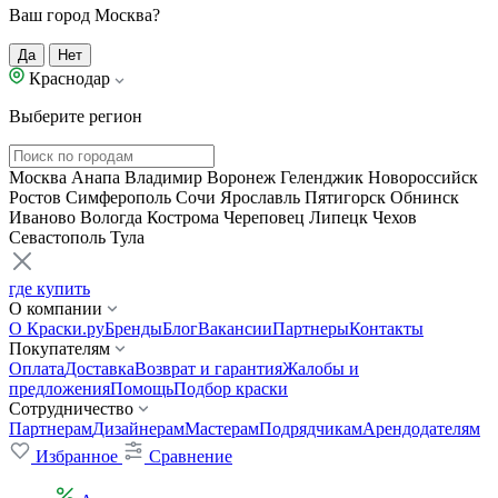
Ваш город Москва?
Да
Нет
Краснодар
Выберите регион
Москва
Анапа
Владимир
Воронеж
Геленджик
Новороссийск
Ростов
Симферополь
Сочи
Ярославль
Пятигорск
Обнинск
Иваново
Вологда
Кострома
Череповец
Липецк
Чехов
Севастополь
Тула
где купить
О компании
О Краски.ру
Бренды
Блог
Вакансии
Партнеры
Контакты
Покупателям
Оплата
Доставка
Возврат и гарантия
Жалобы и
предложения
Помощь
Подбор краски
Сотрудничество
Партнерам
Дизайнерам
Мастерам
Подрядчикам
Арендодателям
Избранное
Сравнение