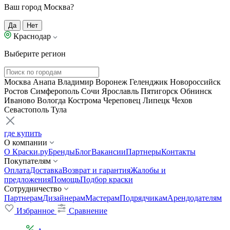
Ваш город Москва?
Да
Нет
Краснодар
Выберите регион
Москва
Анапа
Владимир
Воронеж
Геленджик
Новороссийск
Ростов
Симферополь
Сочи
Ярославль
Пятигорск
Обнинск
Иваново
Вологда
Кострома
Череповец
Липецк
Чехов
Севастополь
Тула
где купить
О компании
О Краски.ру
Бренды
Блог
Вакансии
Партнеры
Контакты
Покупателям
Оплата
Доставка
Возврат и гарантия
Жалобы и
предложения
Помощь
Подбор краски
Сотрудничество
Партнерам
Дизайнерам
Мастерам
Подрядчикам
Арендодателям
Избранное
Сравнение