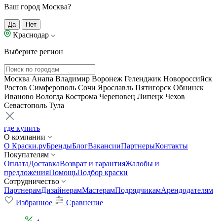
Ваш город Москва?
Да
Нет
Краснодар
Выберите регион
Москва
Анапа
Владимир
Воронеж
Геленджик
Новороссийск
Ростов
Симферополь
Сочи
Ярославль
Пятигорск
Обнинск
Иваново
Вологда
Кострома
Череповец
Липецк
Чехов
Севастополь
Тула
где купить
О компании
О Краски.ру
Бренды
Блог
Вакансии
Партнеры
Контакты
Покупателям
Оплата
Доставка
Возврат и гарантия
Жалобы и
предложения
Помощь
Подбор краски
Сотрудничество
Партнерам
Дизайнерам
Мастерам
Подрядчикам
Арендодателям
Избранное
Сравнение