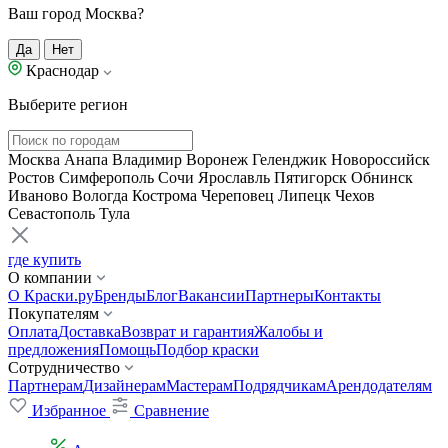
Ваш город Москва?
Да
Нет
Краснодар
Выберите регион
Москва
Анапа
Владимир
Воронеж
Геленджик
Новороссийск
Ростов
Симферополь
Сочи
Ярославль
Пятигорск
Обнинск
Иваново
Вологда
Кострома
Череповец
Липецк
Чехов
Севастополь
Тула
где купить
О компании
О Краски.ру
Бренды
Блог
Вакансии
Партнеры
Контакты
Покупателям
Оплата
Доставка
Возврат и гарантия
Жалобы и
предложения
Помощь
Подбор краски
Сотрудничество
Партнерам
Дизайнерам
Мастерам
Подрядчикам
Арендодателям
Избранное
Сравнение