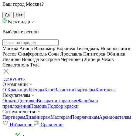
Ваш город Москва?
Да
Нет
Краснодар
Выберите регион
Москва
Анапа
Владимир
Воронеж
Геленджик
Новороссийск
Ростов
Симферополь
Сочи
Ярославль
Пятигорск
Обнинск
Иваново
Вологда
Кострома
Череповец
Липецк
Чехов
Севастополь
Тула
где купить
О компании
О Краски.ру
Бренды
Блог
Вакансии
Партнеры
Контакты
Покупателям
Оплата
Доставка
Возврат и гарантия
Жалобы и
предложения
Помощь
Подбор краски
Сотрудничество
Партнерам
Дизайнерам
Мастерам
Подрядчикам
Арендодателям
Избранное
Сравнение