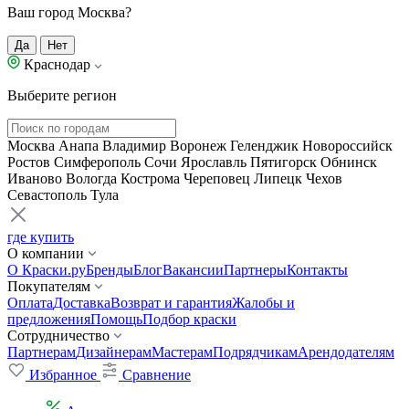
Ваш город Москва?
Да
Нет
Краснодар
Выберите регион
Москва
Анапа
Владимир
Воронеж
Геленджик
Новороссийск
Ростов
Симферополь
Сочи
Ярославль
Пятигорск
Обнинск
Иваново
Вологда
Кострома
Череповец
Липецк
Чехов
Севастополь
Тула
где купить
О компании
О Краски.ру
Бренды
Блог
Вакансии
Партнеры
Контакты
Покупателям
Оплата
Доставка
Возврат и гарантия
Жалобы и
предложения
Помощь
Подбор краски
Сотрудничество
Партнерам
Дизайнерам
Мастерам
Подрядчикам
Арендодателям
Избранное
Сравнение