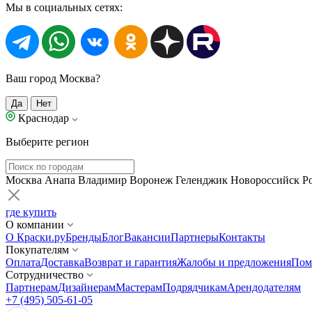
Мы в социальных сетях:
Ваш город Москва?
Да
Нет
Краснодар
Выберите регион
Москва
Анапа
Владимир
Воронеж
Геленджик
Новороссийск
Р
где купить
О компании
О Краски.ру
Бренды
Блог
Вакансии
Партнеры
Контакты
Покупателям
Оплата
Доставка
Возврат и гарантия
Жалобы и предложения
Пом
Сотрудничество
Партнерам
Дизайнерам
Мастерам
Подрядчикам
Арендодателям
+7 (495) 505-61-05