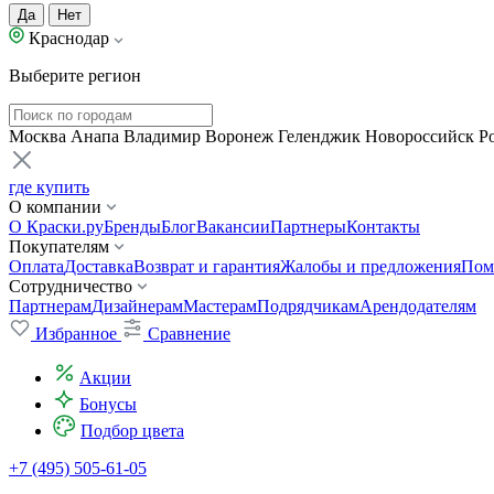
Да
Нет
Краснодар
Выберите регион
Москва
Анапа
Владимир
Воронеж
Геленджик
Новороссийск
Р
где купить
О компании
О Краски.ру
Бренды
Блог
Вакансии
Партнеры
Контакты
Покупателям
Оплата
Доставка
Возврат и гарантия
Жалобы и предложения
Пом
Сотрудничество
Партнерам
Дизайнерам
Мастерам
Подрядчикам
Арендодателям
Избранное
Сравнение
Акции
Бонусы
Подбор цвета
+7 (495) 505-61-05