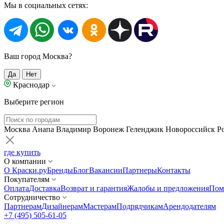
Мы в социальных сетях:
Ваш город Москва?
Да
Нет
Краснодар
Выберите регион
Москва
Анапа
Владимир
Воронеж
Геленджик
Новороссийск
Р
где купить
О компании
О Краски.ру
Бренды
Блог
Вакансии
Партнеры
Контакты
Покупателям
Оплата
Доставка
Возврат и гарантия
Жалобы и предложения
Пом
Сотрудничество
Партнерам
Дизайнерам
Мастерам
Подрядчикам
Арендодателям
+7 (495) 505-61-05