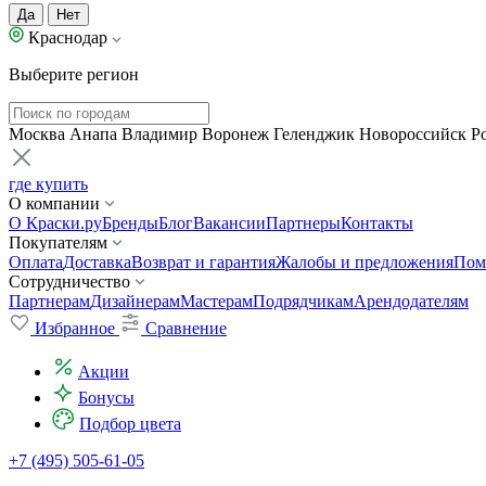
Да
Нет
Краснодар
Выберите регион
Москва
Анапа
Владимир
Воронеж
Геленджик
Новороссийск
Р
где купить
О компании
О Краски.ру
Бренды
Блог
Вакансии
Партнеры
Контакты
Покупателям
Оплата
Доставка
Возврат и гарантия
Жалобы и предложения
Пом
Сотрудничество
Партнерам
Дизайнерам
Мастерам
Подрядчикам
Арендодателям
Избранное
Сравнение
Акции
Бонусы
Подбор цвета
+7 (495) 505-61-05