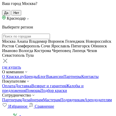
Ваш город Москва?
Да
Нет
Краснодар
Выберите регион
Москва
Анапа
Владимир
Воронеж
Геленджик
Новороссийск
Ростов
Симферополь
Сочи
Ярославль
Пятигорск
Обнинск
Иваново
Вологда
Кострома
Череповец
Липецк
Чехов
Севастополь
Тула
где купить
О компании
О Краски.ру
Бренды
Блог
Вакансии
Партнеры
Контакты
Покупателям
Оплата
Доставка
Возврат и гарантия
Жалобы и
предложения
Помощь
Подбор краски
Сотрудничество
Партнерам
Дизайнерам
Мастерам
Подрядчикам
Арендодателям
Избранное
Сравнение