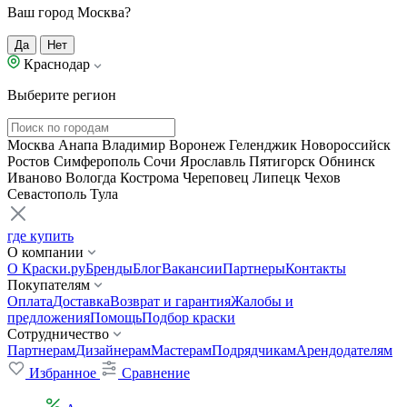
Ваш город Москва?
Да
Нет
Краснодар
Выберите регион
Москва
Анапа
Владимир
Воронеж
Геленджик
Новороссийск
Ростов
Симферополь
Сочи
Ярославль
Пятигорск
Обнинск
Иваново
Вологда
Кострома
Череповец
Липецк
Чехов
Севастополь
Тула
где купить
О компании
О Краски.ру
Бренды
Блог
Вакансии
Партнеры
Контакты
Покупателям
Оплата
Доставка
Возврат и гарантия
Жалобы и
предложения
Помощь
Подбор краски
Сотрудничество
Партнерам
Дизайнерам
Мастерам
Подрядчикам
Арендодателям
Избранное
Сравнение