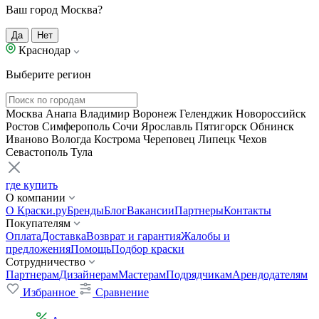
Ваш город Москва?
Да
Нет
Краснодар
Выберите регион
Москва
Анапа
Владимир
Воронеж
Геленджик
Новороссийск
Ростов
Симферополь
Сочи
Ярославль
Пятигорск
Обнинск
Иваново
Вологда
Кострома
Череповец
Липецк
Чехов
Севастополь
Тула
где купить
О компании
О Краски.ру
Бренды
Блог
Вакансии
Партнеры
Контакты
Покупателям
Оплата
Доставка
Возврат и гарантия
Жалобы и
предложения
Помощь
Подбор краски
Сотрудничество
Партнерам
Дизайнерам
Мастерам
Подрядчикам
Арендодателям
Избранное
Сравнение