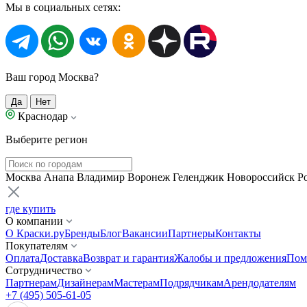
Мы в социальных сетях:
Ваш город Москва?
Да
Нет
Краснодар
Выберите регион
Москва
Анапа
Владимир
Воронеж
Геленджик
Новороссийск
Р
где купить
О компании
О Краски.ру
Бренды
Блог
Вакансии
Партнеры
Контакты
Покупателям
Оплата
Доставка
Возврат и гарантия
Жалобы и предложения
Пом
Сотрудничество
Партнерам
Дизайнерам
Мастерам
Подрядчикам
Арендодателям
+7 (495) 505-61-05