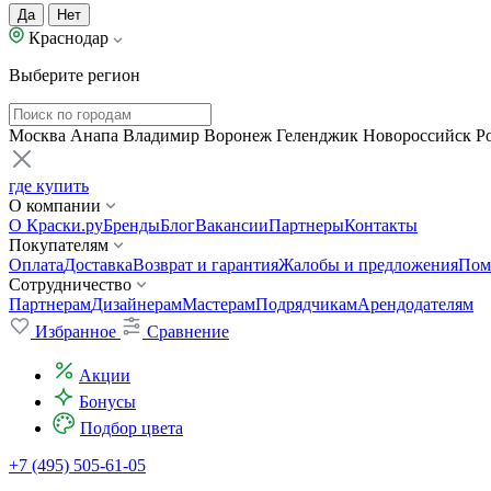
Да
Нет
Краснодар
Выберите регион
Москва
Анапа
Владимир
Воронеж
Геленджик
Новороссийск
Р
где купить
О компании
О Краски.ру
Бренды
Блог
Вакансии
Партнеры
Контакты
Покупателям
Оплата
Доставка
Возврат и гарантия
Жалобы и предложения
Пом
Сотрудничество
Партнерам
Дизайнерам
Мастерам
Подрядчикам
Арендодателям
Избранное
Сравнение
Акции
Бонусы
Подбор цвета
+7 (495) 505-61-05