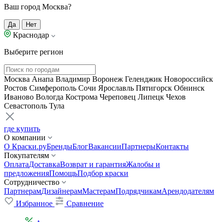
Ваш город Москва?
Да
Нет
Краснодар
Выберите регион
Москва
Анапа
Владимир
Воронеж
Геленджик
Новороссийск
Ростов
Симферополь
Сочи
Ярославль
Пятигорск
Обнинск
Иваново
Вологда
Кострома
Череповец
Липецк
Чехов
Севастополь
Тула
где купить
О компании
О Краски.ру
Бренды
Блог
Вакансии
Партнеры
Контакты
Покупателям
Оплата
Доставка
Возврат и гарантия
Жалобы и
предложения
Помощь
Подбор краски
Сотрудничество
Партнерам
Дизайнерам
Мастерам
Подрядчикам
Арендодателям
Избранное
Сравнение