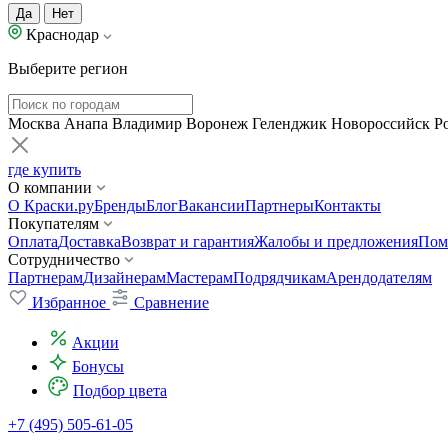
Да
Нет
Краснодар
Выберите регион
Москва
Анапа
Владимир
Воронеж
Геленджик
Новороссийск
Р
где купить
О компании
О Краски.ру
Бренды
Блог
Вакансии
Партнеры
Контакты
Покупателям
Оплата
Доставка
Возврат и гарантия
Жалобы и предложения
Пом
Сотрудничество
Партнерам
Дизайнерам
Мастерам
Подрядчикам
Арендодателям
Избранное
Сравнение
Акции
Бонусы
Подбор цвета
+7 (495) 505-61-05