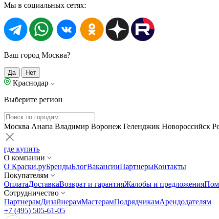
Мы в социальных сетях:
Ваш город Москва?
Да
Нет
Краснодар
Выберите регион
Москва
Анапа
Владимир
Воронеж
Геленджик
Новороссийск
Р
где купить
О компании
О Краски.ру
Бренды
Блог
Вакансии
Партнеры
Контакты
Покупателям
Оплата
Доставка
Возврат и гарантия
Жалобы и предложения
Пом
Сотрудничество
Партнерам
Дизайнерам
Мастерам
Подрядчикам
Арендодателям
+7 (495) 505-61-05