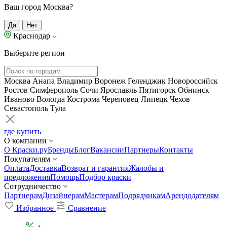
Ваш город Москва?
Да
Нет
Краснодар
Выберите регион
Москва
Анапа
Владимир
Воронеж
Геленджик
Новороссийск
Ростов
Симферополь
Сочи
Ярославль
Пятигорск
Обнинск
Иваново
Вологда
Кострома
Череповец
Липецк
Чехов
Севастополь
Тула
где купить
О компании
О Краски.ру
Бренды
Блог
Вакансии
Партнеры
Контакты
Покупателям
Оплата
Доставка
Возврат и гарантия
Жалобы и
предложения
Помощь
Подбор краски
Сотрудничество
Партнерам
Дизайнерам
Мастерам
Подрядчикам
Арендодателям
Избранное
Сравнение