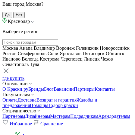
Ваш город Москва?
Да
Нет
Краснодар
Выберите регион
Москва
Анапа
Владимир
Воронеж
Геленджик
Новороссийск
Ростов
Симферополь
Сочи
Ярославль
Пятигорск
Обнинск
Иваново
Вологда
Кострома
Череповец
Липецк
Чехов
Севастополь
Тула
где купить
О компании
О Краски.ру
Бренды
Блог
Вакансии
Партнеры
Контакты
Покупателям
Оплата
Доставка
Возврат и гарантия
Жалобы и
предложения
Помощь
Подбор краски
Сотрудничество
Партнерам
Дизайнерам
Мастерам
Подрядчикам
Арендодателям
Избранное
Сравнение