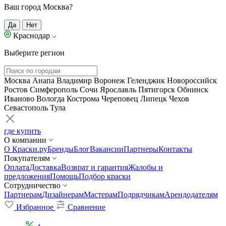
Ваш город Москва?
Да
Нет
Краснодар
Выберите регион
Москва
Анапа
Владимир
Воронеж
Геленджик
Новороссийск
Ростов
Симферополь
Сочи
Ярославль
Пятигорск
Обнинск
Иваново
Вологда
Кострома
Череповец
Липецк
Чехов
Севастополь
Тула
где купить
О компании
О Краски.ру
Бренды
Блог
Вакансии
Партнеры
Контакты
Покупателям
Оплата
Доставка
Возврат и гарантия
Жалобы и
предложения
Помощь
Подбор краски
Сотрудничество
Партнерам
Дизайнерам
Мастерам
Подрядчикам
Арендодателям
Избранное
Сравнение