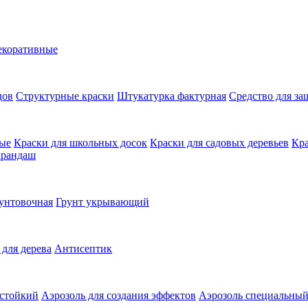
екоративные
дов
Структурные краски
Штукатурка фактурная
Средство для з
ные
Краски для школьных досок
Краски для садовых деревьев
Кра
арандаш
унтовочная
Грунт укрывающий
 для дерева
Антисептик
остойкий
Аэрозоль для создания эффектов
Аэрозоль специальны