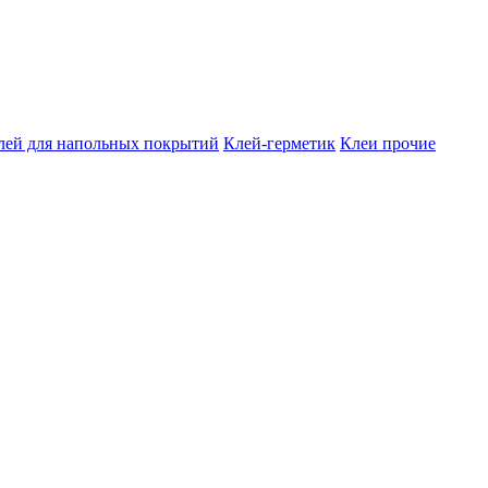
лей для напольных покрытий
Клей-герметик
Клеи прочие