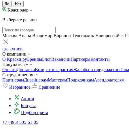
Да
Нет
Краснодар
Выберите регион
Москва
Анапа
Владимир
Воронеж
Геленджик
Новороссийск
Р
где купить
О компании
О Краски.ру
Бренды
Блог
Вакансии
Партнеры
Контакты
Покупателям
Оплата
Доставка
Возврат и гарантия
Жалобы и предложения
Пом
Сотрудничество
Партнерам
Дизайнерам
Мастерам
Подрядчикам
Арендодателям
Избранное
Сравнение
Акции
Бонусы
Подбор цвета
+7 (495) 505-61-05