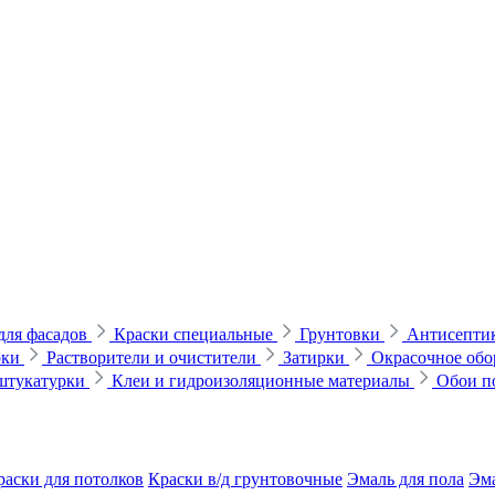
для фасадов
Краски специальные
Грунтовки
Антисептик
рки
Растворители и очистители
Затирки
Окрасочное обо
 штукатурки
Клеи и гидроизоляционные материалы
Обои п
раски для потолков
Краски в/д грунтовочные
Эмаль для пола
Эма