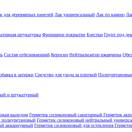
к для деревянных панелей
Лак универсальный
Лак по камню
Ла
ативная штукатурка
Финишное покрытие
Блестки
Грунт под де
ль
Состав отбеливающий
Керосин
Нейтрализатор ржавчины
Обе
обавка в затирки
Средство для ухода за плиткой
Полиуретановые
ный и штукатурный
нным выходом
Герметик силиконовый санитарный
Герметик акр
к полиуретановый
Герметик силиконовый нейтральный универс
ый аквариумный
Герметик силиконовый для остекления
Гермети