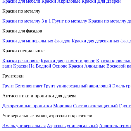
Краски для мебели
Краски Акриловые
Краски Для Дверей
Краски по металлу
Краски по металлу 3 в 1
Грунт по металлу
Краски по металлу д
Краски для фасадов
Краски для минеральных фасадов
Краски для деревянных фаса
Краски специальные
Краски резиновые
Краски для разметки дорог
Краски кровель
ванн
Краски На Водной Основе
Краски Алкидные
Восковой к
Грунтовки
Грунт Бетонконтакт
Грунт универсальный акриловый
Эмаль гр
Антисептики и пропитки для дерева
Декоративные пропитки
Морилки
Состав огнезащитный
Грунт
Универсальные эмали, аэрозоли и красители
Эмаль универсальная
Аэрозоль универсальный
Аэрозоль терм