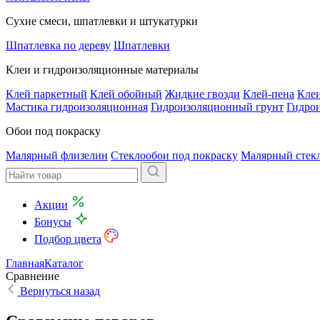
Сухие смеси, шпатлевки и штукатурки
Шпатлевка по дереву
Шпатлевки
Клеи и гидроизоляционные материалы
Клей паркетный
Клей обойный
Жидкие гвозди
Клей-пена
Клеи
Мастика гидроизоляционная
Гидроизоляционный грунт
Гидро
Обои под покраску
Малярный флизелин
Стеклообои под покраску
Малярный стек
Акции
Бонусы
Подбор цвета
Главная
Каталог
Сравнение
Вернуться назад