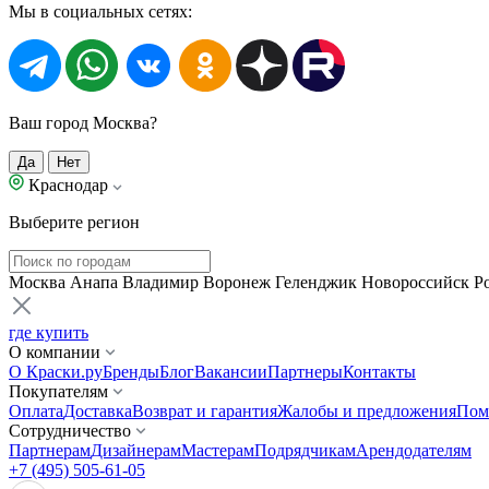
Мы в социальных сетях:
Ваш город Москва?
Да
Нет
Краснодар
Выберите регион
Москва
Анапа
Владимир
Воронеж
Геленджик
Новороссийск
Р
где купить
О компании
О Краски.ру
Бренды
Блог
Вакансии
Партнеры
Контакты
Покупателям
Оплата
Доставка
Возврат и гарантия
Жалобы и предложения
Пом
Сотрудничество
Партнерам
Дизайнерам
Мастерам
Подрядчикам
Арендодателям
+7 (495) 505-61-05