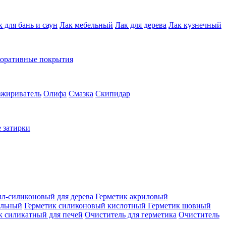
к для бань и саун
Лак мебельный
Лак для дерева
Лак кузнечный
коративные покрытия
зжириватель
Олифа
Смазка
Скипидар
 затирки
ил-силиконовый для дерева
Герметик акриловый
альный
Герметик силиконовый кислотный
Герметик шовный
к силикатный для печей
Очиститель для герметика
Очиститель