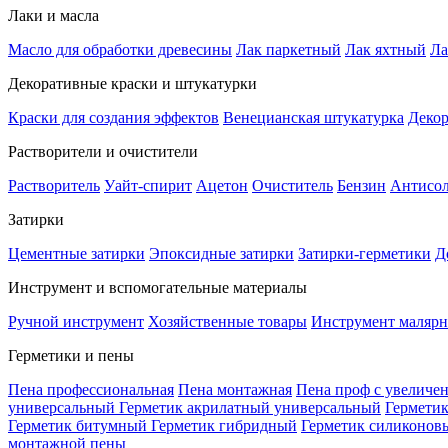
Лаки и масла
Масло для обработки древесины
Лак паркетный
Лак яхтный
Ла
Декоративные краски и штукатурки
Краски для создания эффектов
Венецианская штукатурка
Декор
Растворители и очистители
Растворитель
Уайт-спирит
Ацетон
Очиститель
Бензин
Антисо
Затирки
Цементные затирки
Эпоксидные затирки
Затирки-герметики
Д
Инструмент и вспомогательные материалы
Ручной инструмент
Хозяйственные товары
Инструмент маляр
Герметики и пены
Пена профессиональная
Пена монтажная
Пена проф с увеличе
универсальный
Герметик акрилатный универсальный
Гермети
Герметик битумный
Герметик гибридный
Герметик силиконов
монтажной пены