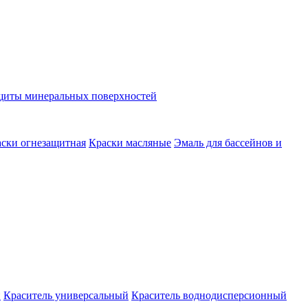
ащиты минеральных поверхностей
ски огнезащитная
Краски масляные
Эмаль для бассейнов и
й
Краситель универсальный
Краситель воднодисперсионный