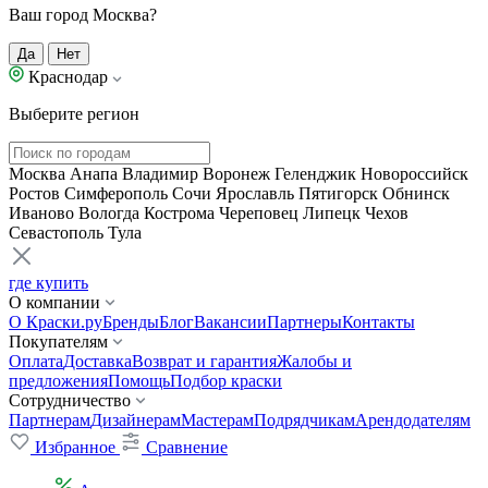
Ваш город Москва?
Да
Нет
Краснодар
Выберите регион
Москва
Анапа
Владимир
Воронеж
Геленджик
Новороссийск
Ростов
Симферополь
Сочи
Ярославль
Пятигорск
Обнинск
Иваново
Вологда
Кострома
Череповец
Липецк
Чехов
Севастополь
Тула
где купить
О компании
О Краски.ру
Бренды
Блог
Вакансии
Партнеры
Контакты
Покупателям
Оплата
Доставка
Возврат и гарантия
Жалобы и
предложения
Помощь
Подбор краски
Сотрудничество
Партнерам
Дизайнерам
Мастерам
Подрядчикам
Арендодателям
Избранное
Сравнение