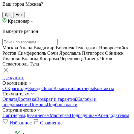
Ваш город Москва?
Да
Нет
Краснодар
Выберите регион
Москва
Анапа
Владимир
Воронеж
Геленджик
Новороссийск
Ростов
Симферополь
Сочи
Ярославль
Пятигорск
Обнинск
Иваново
Вологда
Кострома
Череповец
Липецк
Чехов
Севастополь
Тула
где купить
О компании
О Краски.ру
Бренды
Блог
Вакансии
Партнеры
Контакты
Покупателям
Оплата
Доставка
Возврат и гарантия
Жалобы и
предложения
Помощь
Подбор краски
Сотрудничество
Партнерам
Дизайнерам
Мастерам
Подрядчикам
Арендодателям
Избранное
Сравнение