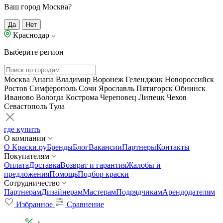
Ваш город Москва?
Да
Нет
Краснодар
Выберите регион
Москва
Анапа
Владимир
Воронеж
Геленджик
Новороссийск
Ростов
Симферополь
Сочи
Ярославль
Пятигорск
Обнинск
Иваново
Вологда
Кострома
Череповец
Липецк
Чехов
Севастополь
Тула
где купить
О компании
О Краски.ру
Бренды
Блог
Вакансии
Партнеры
Контакты
Покупателям
Оплата
Доставка
Возврат и гарантия
Жалобы и
предложения
Помощь
Подбор краски
Сотрудничество
Партнерам
Дизайнерам
Мастерам
Подрядчикам
Арендодателям
Избранное
Сравнение