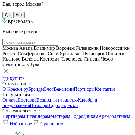
Ваш город Москва?
Да
Нет
Краснодар
Выберите регион
Москва
Анапа
Владимир
Воронеж
Геленджик
Новороссийск
Ростов
Симферополь
Сочи
Ярославль
Пятигорск
Обнинск
Иваново
Вологда
Кострома
Череповец
Липецк
Чехов
Севастополь
Тула
где купить
О компании
О Краски.ру
Бренды
Блог
Вакансии
Партнеры
Контакты
Покупателям
Оплата
Доставка
Возврат и гарантия
Жалобы и
предложения
Помощь
Подбор краски
Сотрудничество
Партнерам
Дизайнерам
Мастерам
Подрядчикам
Арендодателям
Избранное
Сравнение