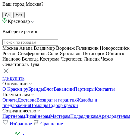
Ваш город Москва?
Да
Нет
Краснодар
Выберите регион
Москва
Анапа
Владимир
Воронеж
Геленджик
Новороссийск
Ростов
Симферополь
Сочи
Ярославль
Пятигорск
Обнинск
Иваново
Вологда
Кострома
Череповец
Липецк
Чехов
Севастополь
Тула
где купить
О компании
О Краски.ру
Бренды
Блог
Вакансии
Партнеры
Контакты
Покупателям
Оплата
Доставка
Возврат и гарантия
Жалобы и
предложения
Помощь
Подбор краски
Сотрудничество
Партнерам
Дизайнерам
Мастерам
Подрядчикам
Арендодателям
Избранное
Сравнение