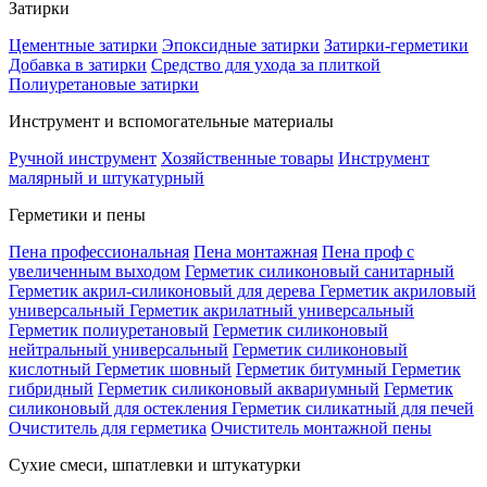
Затирки
Цементные затирки
Эпоксидные затирки
Затирки-герметики
Добавка в затирки
Средство для ухода за плиткой
Полиуретановые затирки
Инструмент и вспомогательные материалы
Ручной инструмент
Хозяйственные товары
Инструмент
малярный и штукатурный
Герметики и пены
Пена профессиональная
Пена монтажная
Пена проф с
увеличенным выходом
Герметик силиконовый санитарный
Герметик акрил-силиконовый для дерева
Герметик акриловый
универсальный
Герметик акрилатный универсальный
Герметик полиуретановый
Герметик силиконовый
нейтральный универсальный
Герметик силиконовый
кислотный
Герметик шовный
Герметик битумный
Герметик
гибридный
Герметик силиконовый аквариумный
Герметик
силиконовый для остекления
Герметик силикатный для печей
Очиститель для герметика
Очиститель монтажной пены
Сухие смеси, шпатлевки и штукатурки