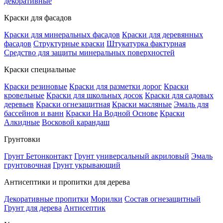
декоративные
Краски для фасадов
Краски для минеральных фасадов
Краски для деревянных
фасадов
Структурные краски
Штукатурка фактурная
Средство для защиты минеральных поверхностей
Краски специальные
Краски резиновые
Краски для разметки дорог
Краски
кровельные
Краски для школьных досок
Краски для садовых
деревьев
Краски огнезащитная
Краски масляные
Эмаль для
бассейнов и ванн
Краски На Водной Основе
Краски
Алкидные
Восковой карандаш
Грунтовки
Грунт Бетонконтакт
Грунт универсальный акриловый
Эмаль
грунтовочная
Грунт укрывающий
Антисептики и пропитки для дерева
Декоративные пропитки
Морилки
Состав огнезащитный
Грунт для дерева
Антисептик