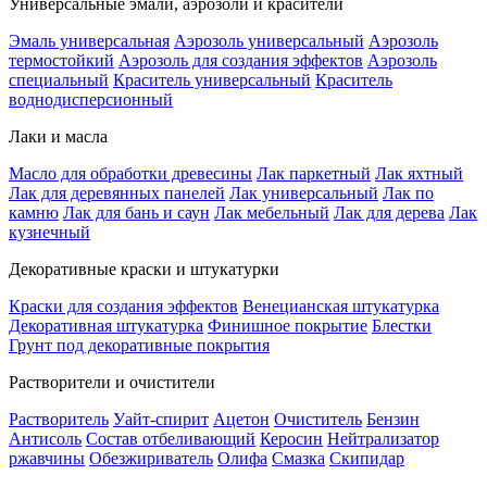
Универсальные эмали, аэрозоли и красители
Эмаль универсальная
Аэрозоль универсальный
Аэрозоль
термостойкий
Аэрозоль для создания эффектов
Аэрозоль
специальный
Краситель универсальный
Краситель
воднодисперсионный
Лаки и масла
Масло для обработки древесины
Лак паркетный
Лак яхтный
Лак для деревянных панелей
Лак универсальный
Лак по
камню
Лак для бань и саун
Лак мебельный
Лак для дерева
Лак
кузнечный
Декоративные краски и штукатурки
Краски для создания эффектов
Венецианская штукатурка
Декоративная штукатурка
Финишное покрытие
Блестки
Грунт под декоративные покрытия
Растворители и очистители
Растворитель
Уайт-спирит
Ацетон
Очиститель
Бензин
Антисоль
Состав отбеливающий
Керосин
Нейтрализатор
ржавчины
Обезжириватель
Олифа
Смазка
Скипидар