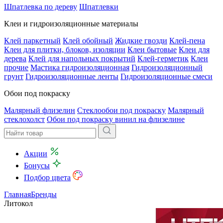
Шпатлевка по дереву
Шпатлевки
Клеи и гидроизоляционные материалы
Клей паркетный
Клей обойный
Жидкие гвозди
Клей-пена
Клеи для плитки, блоков, изоляции
Клеи бытовые
Клеи для
дерева
Клей для напольных покрытий
Клей-герметик
Клеи
прочие
Мастика гидроизоляционная
Гидроизоляционный
грунт
Гидроизоляционные ленты
Гидроизоляционные смеси
Обои под покраску
Малярный флизелин
Стеклообои под покраску
Малярный
стеклохолст
Обои под покраску винил на флизелине
Акции
Бонусы
Подбор цвета
Главная
Бренды
Литокол