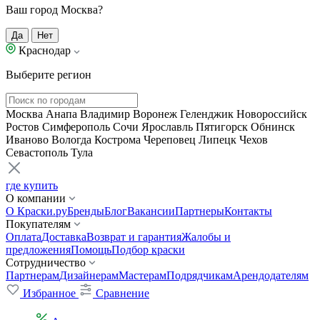
Ваш город Москва?
Да
Нет
Краснодар
Выберите регион
Москва
Анапа
Владимир
Воронеж
Геленджик
Новороссийск
Ростов
Симферополь
Сочи
Ярославль
Пятигорск
Обнинск
Иваново
Вологда
Кострома
Череповец
Липецк
Чехов
Севастополь
Тула
где купить
О компании
О Краски.ру
Бренды
Блог
Вакансии
Партнеры
Контакты
Покупателям
Оплата
Доставка
Возврат и гарантия
Жалобы и
предложения
Помощь
Подбор краски
Сотрудничество
Партнерам
Дизайнерам
Мастерам
Подрядчикам
Арендодателям
Избранное
Сравнение