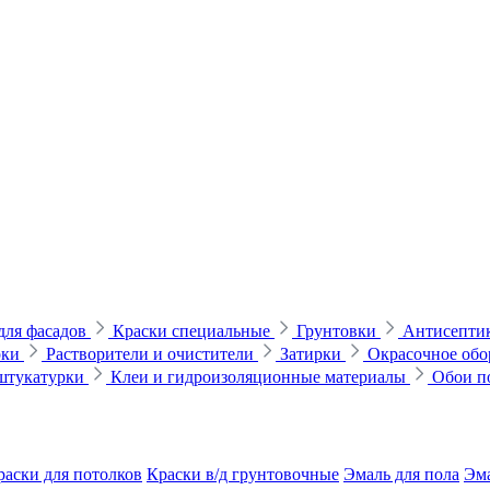
для фасадов
Краски специальные
Грунтовки
Антисептик
рки
Растворители и очистители
Затирки
Окрасочное обо
 штукатурки
Клеи и гидроизоляционные материалы
Обои п
раски для потолков
Краски в/д грунтовочные
Эмаль для пола
Эма