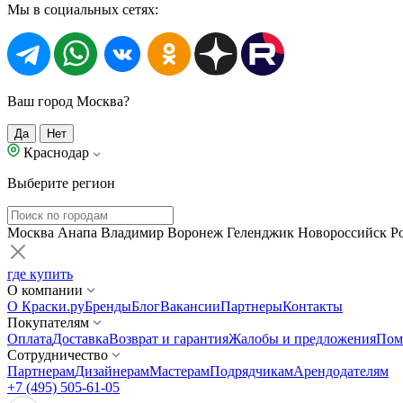
Мы в социальных сетях:
Ваш город Москва?
Да
Нет
Краснодар
Выберите регион
Москва
Анапа
Владимир
Воронеж
Геленджик
Новороссийск
Р
где купить
О компании
О Краски.ру
Бренды
Блог
Вакансии
Партнеры
Контакты
Покупателям
Оплата
Доставка
Возврат и гарантия
Жалобы и предложения
Пом
Сотрудничество
Партнерам
Дизайнерам
Мастерам
Подрядчикам
Арендодателям
+7 (495) 505-61-05