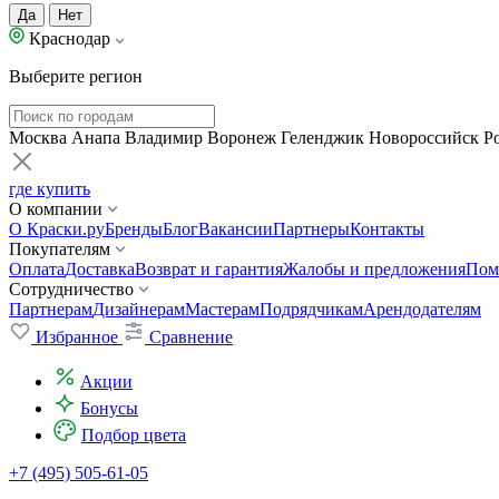
Да
Нет
Краснодар
Выберите регион
Москва
Анапа
Владимир
Воронеж
Геленджик
Новороссийск
Р
где купить
О компании
О Краски.ру
Бренды
Блог
Вакансии
Партнеры
Контакты
Покупателям
Оплата
Доставка
Возврат и гарантия
Жалобы и предложения
Пом
Сотрудничество
Партнерам
Дизайнерам
Мастерам
Подрядчикам
Арендодателям
Избранное
Сравнение
Акции
Бонусы
Подбор цвета
+7 (495) 505-61-05