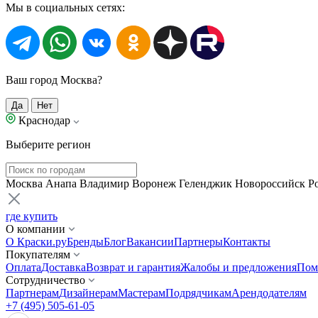
Мы в социальных сетях:
Ваш город Москва?
Да
Нет
Краснодар
Выберите регион
Москва
Анапа
Владимир
Воронеж
Геленджик
Новороссийск
Р
где купить
О компании
О Краски.ру
Бренды
Блог
Вакансии
Партнеры
Контакты
Покупателям
Оплата
Доставка
Возврат и гарантия
Жалобы и предложения
Пом
Сотрудничество
Партнерам
Дизайнерам
Мастерам
Подрядчикам
Арендодателям
+7 (495) 505-61-05