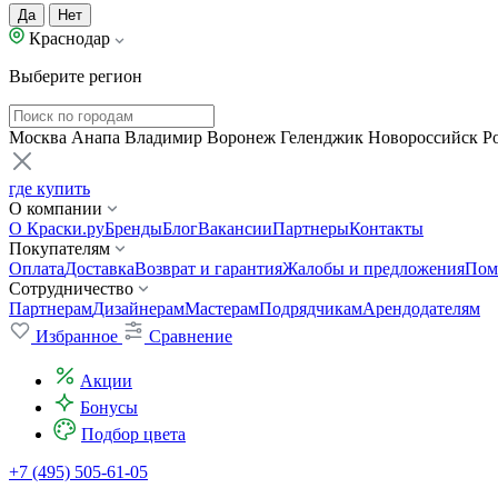
Да
Нет
Краснодар
Выберите регион
Москва
Анапа
Владимир
Воронеж
Геленджик
Новороссийск
Р
где купить
О компании
О Краски.ру
Бренды
Блог
Вакансии
Партнеры
Контакты
Покупателям
Оплата
Доставка
Возврат и гарантия
Жалобы и предложения
Пом
Сотрудничество
Партнерам
Дизайнерам
Мастерам
Подрядчикам
Арендодателям
Избранное
Сравнение
Акции
Бонусы
Подбор цвета
+7 (495) 505-61-05